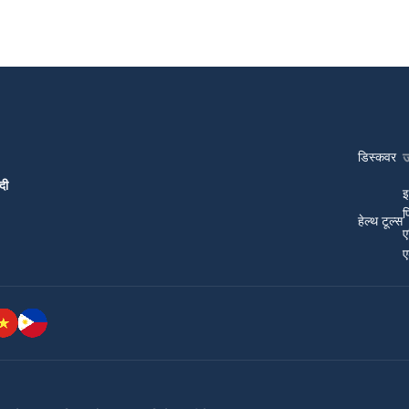
डिस्कवर
दी
इ
प
हेल्थ टूल्स
ए
ए