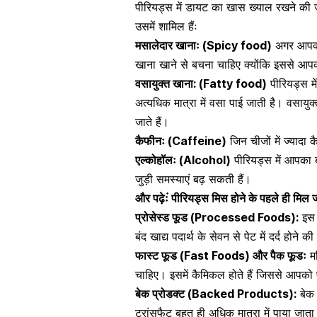
पीरियड्स में डायट का खास ख्याल रखने की ज
उसमें शामिल हैंः
मसालेदार खानाः (Spicy food)
अगर आपको प
खाना खाने
से बचना चाहिए क्योंकि इससे आ
वसायुक्त खाना: (Fatty food)
पीरियड्स मे
अत्यधिक मात्रा में वसा पाई जाती है। वसायुक्
जाते हैं।
कैफीनः (Caffeine)
जिन चीजों में ज्यादा
क
एल्कोहॉलः (Alcohol)
पीरियड्स में आपका ब
जुड़ी समस्याएं बढ़ सकती हैं।
और पढ़ेःं
पीरियड्स मिस होने के पहले ही मिल जा
प्रोसेस्ड फूड (Processed Foods):
इस द
बंद खाद्य पदार्थ के सेवन से पेट में दर्द होने 
फास्ट फूड (Fast Foods) और पैक फूडः
मह
चाहिए। इसमें कैमिकल होते हैं जिससे आपको
बेक प्रोडक्ट (Backed Products):
बेक 
ट्रांसफैट बहुत ही अधिक मात्रा में पाया जाता 