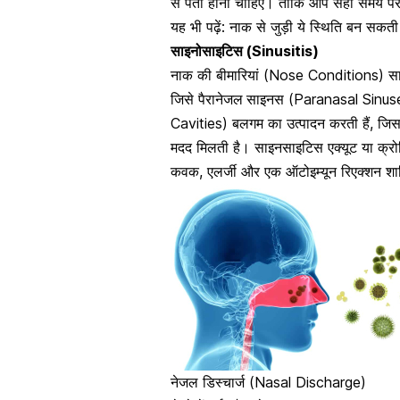
से पता होना चाहिए। ताकि आप सही समय पर इ
यह भी पढ़ें:
नाक से जुड़ी ये स्थिति बन सकत
साइनोसाइटिस (Sinusitis)
नाक की बीमारियां (Nose Conditions) साम
जिसे पैरानेजल
साइनस (Paranasal Sinuses)
Cavities) बलगम का उत्पादन करती हैं, जिस
मदद मिलती है। साइनसाइटिस एक्यूट या क्रोन
कवक, एलर्जी और एक
ऑटोइम्यून रिएक्शन शा
नेजल डिस्चार्ज (Nasal Discharge)