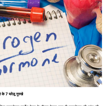
े 7 घरेलू नुस्खे