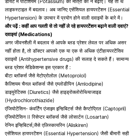
डायट में
पोटैशियम (Potassium) की मात्रा को न बढ़ाएं
। यह तो थे
लाइफस्टाइल में बदलाव। अब जानिए एसेंशियल हायपरटेंशन (Essential
Hypertension) के उपचार में प्रयोग होने वाली दवाइयों के बारे में।
और पढ़ें :
कहीं आप गलती से तो नहीं ले रहे हायपरटेंशन बढ़ाने वाली दवाएं?
दवाइयां (Medications)
अगर जीवनशैली में बदलाव से आपके ब्लड प्रेशर लेवल पर अधिक असर
नहीं होता है, तो डॉक्टर आपको एक या एक से अधिक एंटीहायपरटेंसिव
दवाइयों (Antihypertensive drugs) की सलाह दे सकते हैं। सामान्य
ब्लड प्रेशर मेडिकेशन्स इस प्रकार हैं :
बीटा ब्लॉकर्स जैसे मेटोप्रोलोल (Metoprolol)
कैल्शियम चैनल ब्लॉकर्स जैसे एम्लोडीपिन (Amlodipine)
डाइयुरेटिक्स (Diuretics) जैसे हाइड्रोक्लोरोथियाजाइड
(Hydrochlorothiazide)
एंजियोटेंसिन- कंवर्टिंग एंजाइम इन्हिबिटर्स जैसे कैप्टोप्रिल
(Captopril)
एंजियोटेंसिन II रिसेप्टर ब्लॉकर्स जैसे लोसार्टन (Losartan)
रेनिन इन्हिबिटर्स,जैसे एलिस्कायरिन (Aliskiren)
एसेंशियल हायपरटेंशन (Essential Hypertension) जैसी
बीमारी सही