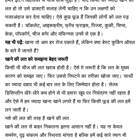
हमारे इटिंग बिहेवियर से सीधे सीधे जुड़ी है। यदि किसी को ज्यादा खाने की
लत हो तो उसे डाक्टरी सलाह लेनी चाहिए न कि उन
लक्षणों
को
नजरअंदाज कर देना चाहिए। ऐसे कुछ फूड हैं जिनकी लोगों को लत पड़
सकती है।
चाॅकलेट
, आइसक्रीम, फ्रेंच फ्राइस,
पिज्जा
, कुकी, चिप्स,
केक, पाॅपकाॅर्न, चीज बर्गर और मफिन्नस उनमें से एक है।
यह भी पढ़ें:
खाना तो आप हर रोज पकाते हैं, लेकिन क्या बेस्ट कुकिंग ऑयल
के बारे में जानते हैं?
खाने की लत को समझना बेहद जरूरी
किसी भी चीज की लत खराब होती है। ऐसे मे जरूरी है कि लत के मुख्य
कारण को समझा जाए। फिर उससे निपटने का तरीका खोजा जाए। साथी
का ज्यादा दबाव भी कई बार लत के लिए जिम्मेदार होता है। सेल्फ
डिसिप्लीन धीरे-धीरे कम होने से भी हमारा खुद पर नियंत्रण नहीं रहता है
और ऐसे में हम ज्यादा खाना खाने लगते हैं या फिर किसी फूड की लत हमें
लग जाती है।
नशे की लत की तरह है खाने की लत
खाने की लत से बाहर निकलना इतना आसान नहीं है। यह ना केवल
समर्पण, दृढ़ संकल्प और स्थिरता मांगता है बल्कि हमें कई सारे त्याग भी