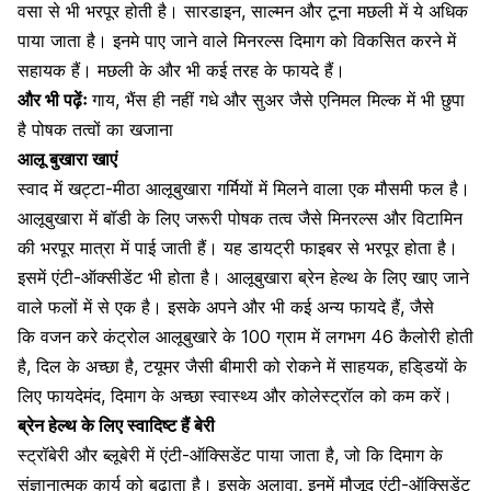
वसा से भी भरपूर होती है। सारडाइन, साल्‍मन और टूना मछली में ये अधिक
पाया जाता है। इनमे पाए जाने वाले मिनरल्स दिमाग को विकसित करने में
सहायक हैं। मछली के और भी कई तरह के फायदे हैं।
और भी पढ़ेंः
गाय, भैंस ही नहीं गधे और सुअर जैसे एनिमल मिल्क में भी छुपा
है पोषक तत्वों का खजाना
आलू बुखारा खाएं
स्वाद में खट्टा-मीठा
आलूबुखारा
गर्मियों में मिलने वाला एक मौसमी फल है
।
आलूबुखारा में बॉडी के लिए जरूरी पोषक तत्व जैसे मिनरल्स और
विटामिन
की भरपूर मात्रा
में पाई जाती हैं। यह डायट्री फाइबर से भरपूर होता है।
इसमें एंटी-ऑक्‍सीडेंट भी होता है। आलूबुखारा ब्रेन हेल्थ के लिए खाए जाने
वाले फलों में से एक है। इसके अपने और भी कई अन्य फायदे हैं, जैसे
कि
वजन करे कंट्रोल आलूबुखारे के 100 ग्राम में लगभग 46 कैलोरी होती
है, दिल के अच्छा है, टयूमर जैसी बीमारी को रोकने में साहयक, हडि्डयाें के
लिए फायदेमंद, दिमाग के अच्छा स्वास्थ्य और कोलेस्ट्रॉल को कम करें।
ब्रेन हेल्थ के लिए स्वादिष्ट हैं बेरी
स्‍ट्रॉबेरी और ब्‍लूबेरी में एंटी-ऑक्‍सिडेंट पाया जाता है, जो कि दिमाग के
संज्ञानात्मक कार्य
को बढ़ाता है। इसके अलावा, इनमें मौजूद
एंटी-ऑक्‍सिडेंट