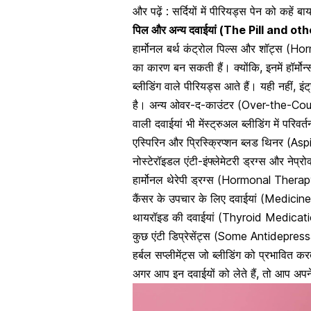
और पढ़ें :
सर्दियों में पीरियड्स पेन को कहें 
पिल और अन्य दवाईयां (The Pill and o
हार्मोनल बर्थ कंट्रोल पिल्स और शॉट्स (
का कारण बन सकती हैं। क्योंकि, इनमें हॉर्म
ब्लीडिंग वाले पीरियड्स आते हैं
। यही नहीं,
इं
है। अन्य ओवर-द-काउंटर (Over-the-Count
वाली दवाईयां भी
मेंस्ट्रुअल ब्लीडिंग में परिव
एस्पिरिन और प्रिस्क्रिप्शन ब्लड थिनर
(Aspi
नोस्टेरॉइडल एंटी-इंफ्लेमेटरी ड्रग्स और
हार्मोनल थेरेपी ड्रग्स (Hormonal Ther
कैंसर के उपचार के लिए दवाईयां (Medici
थायरॉइड की दवाईयां (Thyroid Medicat
कुछ एंटी डिप्रेसेंट्स (Some Antidepres
हर्बल सप्लीमेंट्स जो ब्लीडिंग को प्रभावित
अगर आप इन दवाईयों को लेते हैं, तो आप अपने